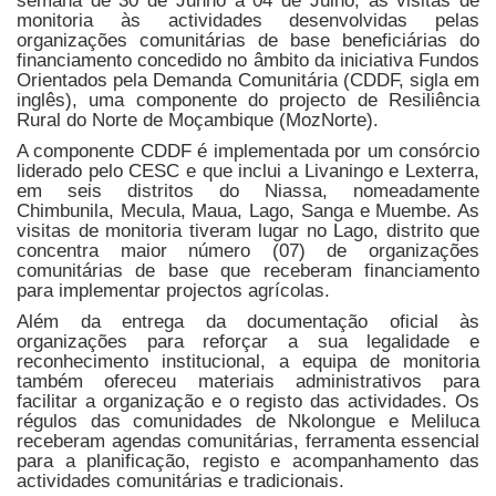
semana de 30 de Junho a 04 de Julho, as visitas de
monitoria às actividades desenvolvidas pelas
organizações comunitárias de base beneficiárias do
financiamento concedido no âmbito da iniciativa Fundos
Orientados pela Demanda Comunitária (CDDF, sigla em
inglês), uma componente do projecto de Resiliência
Rural do Norte de Moçambique (MozNorte).
A componente CDDF é implementada por um consórcio
liderado pelo CESC e que inclui a Livaningo e Lexterra,
em seis distritos do Niassa, nomeadamente
Chimbunila, Mecula, Maua, Lago, Sanga e Muembe. As
visitas de monitoria tiveram lugar no Lago, distrito que
concentra maior número (07) de organizações
comunitárias de base que receberam financiamento
para implementar projectos agrícolas.
Além da entrega da documentação oficial às
organizações para reforçar a sua legalidade e
reconhecimento institucional, a equipa de monitoria
também ofereceu materiais administrativos para
facilitar a organização e o registo das actividades. Os
régulos das comunidades de Nkolongue e Meliluca
receberam agendas comunitárias, ferramenta essencial
para a planificação, registo e acompanhamento das
actividades comunitárias e tradicionais.