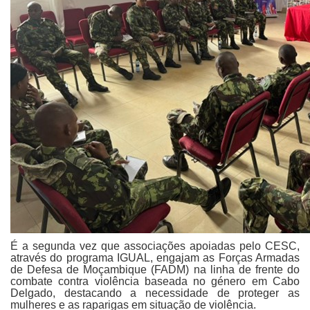
É a segunda vez que associações apoiadas pelo CESC,
através do programa IGUAL, engajam as Forças Armadas
de Defesa de Moçambique (FADM) na linha de frente do
combate contra violência baseada no género em Cabo
Delgado, destacando a necessidade de proteger as
mulheres e as raparigas em situação de violência.