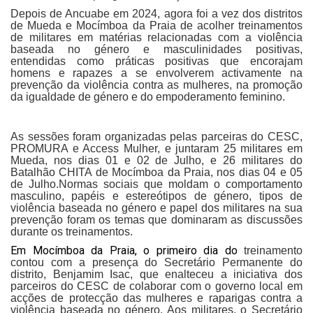
Depois de Ancuabe em 2024, agora foi a vez dos distritos
de Mueda e Mocímboa da Praia de acolher treinamentos
de militares em matérias relacionadas com a violência
baseada no género e masculinidades positivas,
entendidas como práticas positivas que encorajam
homens e rapazes a se envolverem activamente na
prevenção da violência contra as mulheres, na promoção
da igualdade de género e do empoderamento feminino.
As sessões foram organizadas pelas parceiras do CESC,
PROMURA e Access Mulher, e juntaram 25 militares em
Mueda, nos dias 01 e 02 de Julho, e 26 militares do
Batalhão CHITA de Mocímboa da Praia, nos dias 04 e 05
de Julho.
Normas sociais que moldam o comportamento
masculino, papéis e estereótipos de género, tipos de
violência baseada no género e papel dos militares na sua
prevenção foram os temas que dominaram as discussões
durante os treinamentos.
Em Mocímboa da Praia, o primeiro dia do
treinamento
contou com a presença do Secretário Permanente do
distrito, Benjamim Isac, que enalteceu a iniciativa dos
parceiros do CESC de colaborar com o governo local em
acções de protecção das mulheres e raparigas contra a
violência baseada no género. Aos militares, o Secretário