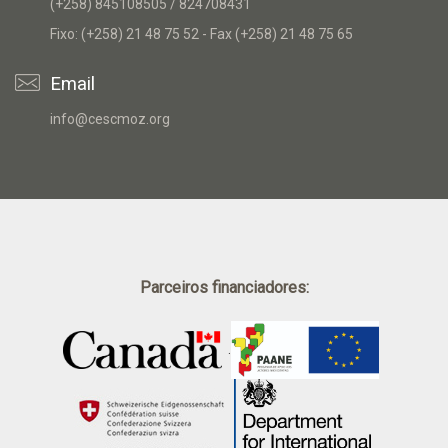
(+258) 845108505 / 824708431
Fixo: (+258) 21 48 75 52 - Fax (+258) 21 48 75 65
Email
info@cescmoz.org
Parceiros financiadores:
.