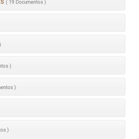
es
( 19 Documentos )
)
tos )
entos )
os )