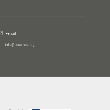
Email
info@cescmoz.org