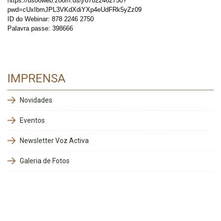
https://us06web.zoom.us/j/87822462750?
pwd=cUxIbmJPL3VKdXdiYXp4eUdFRk5yZz09
ID do Webinar: 878 2246 2750
Palavra passe: 398666
IMPRENSA
Novidades
Eventos
Newsletter Voz Activa
Galeria de Fotos